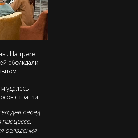
ны. На треке
ей обсуждали
пытом.
ам удалось
осов отрасли.
сегодня перед
 процессе.
я овладения