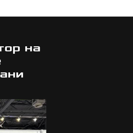
тор на
е
зани