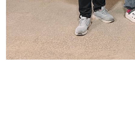
115 пилотов соревновались в скоростной
доставке грузов на складе с помощью дронов.
Участникам необходимо было загрузить и доставить
8 различных инструментов на 4 склада на время, при
этом не ошибившись в номенклатуре
🤓
Ну что тут сказать, сфера логистики и доставки в
нашей стране точно в надежных руках!
Чемпионы сегодняшнего дня: