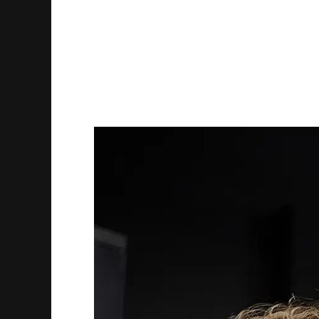
сценарии — модуль готов для внедре
БАС.
💻 Ранний доступ открыт. Школы, СП
первыми.