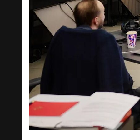
В «Дрон-гараже» подтвердили: прог