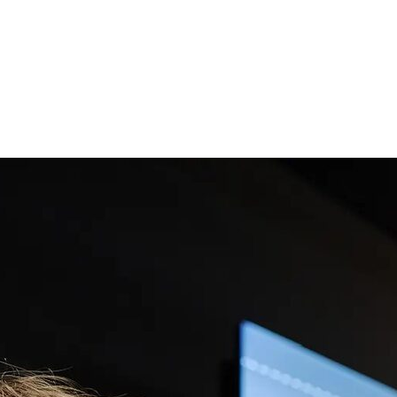
ния в школы, колледжи и программы по
О, вузы — пишите менеджерам и пробуйте