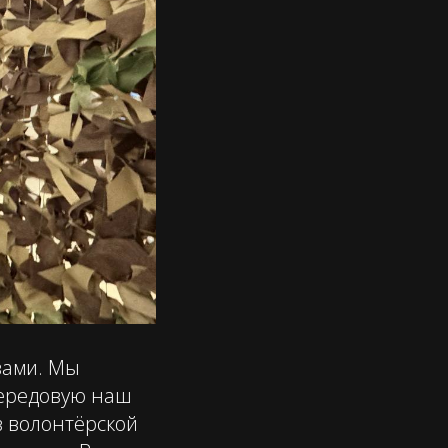
вами. Мы
передовую наш
в волонтёрской